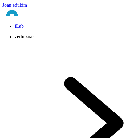
Joan edukira
iLab
zerbitzuak