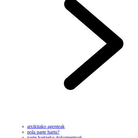
atxikitako agenteak
nola parte hartu?
parte hartzeko dokumentuak