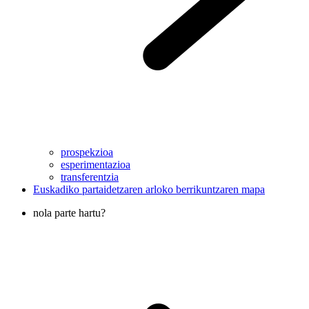
prospekzioa
esperimentazioa
transferentzia
Euskadiko partaidetzaren arloko berrikuntzaren mapa
nola parte hartu?