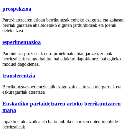
prospekzioa
Parte-hartzearen arloan berrikuntzak egiteko ezagutza eta gaitasun
berriak garatzea ahalbidetuko diguten jardunbideak eta joerak
detektatzea
esperimentazioa
Partaidetza-prozesuak edo -proiektuak abian jartzea, zeinak
berritzaileak izango baitira, bai edukiari dagokionez, bai egiteko
moduei dagokienez.
transferentzia
Berrikuntza-esperientzietatik ezagutzak eta tresna ulergarriak eta
eskuragarriak ateratzea
Euskadiko partaidetzaren arloko berrikuntzaren
mapa
inpaktu eraldatzailea eta balio publikoa sortzen duten irtenbide
berritzaileak