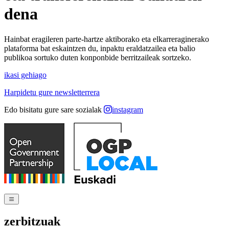
dena
Hainbat eragileren parte-hartze aktiborako eta elkarreraginerako
plataforma bat eskaintzen du, inpaktu eraldatzailea eta balio
publikoa sortuko duten konponbide berritzaileak sortzeko.
ikasi gehiago
Harpidetu gure newsletterrera
Edo bisitatu gure sare sozialak
instagram
zerbitzuak