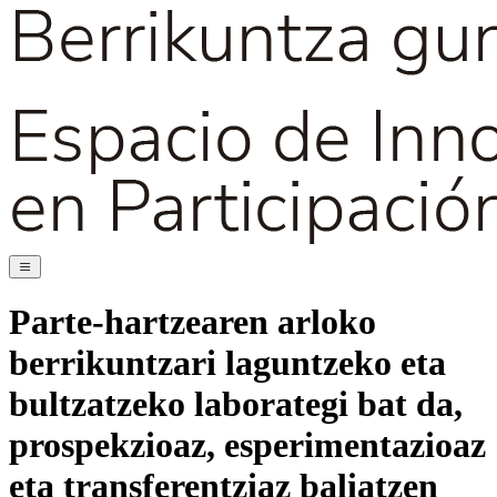
Parte-hartzearen arloko
berrikuntzari laguntzeko eta
bultzatzeko laborategi bat da,
prospekzioaz, esperimentazioaz
eta transferentziaz baliatzen