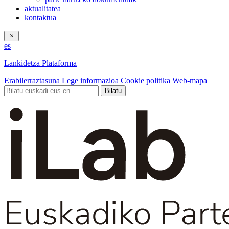
aktualitatea
kontaktua
es
Lankidetza Plataforma
Erabilerraztasuna
Lege informazioa
Cookie politika
Web-mapa