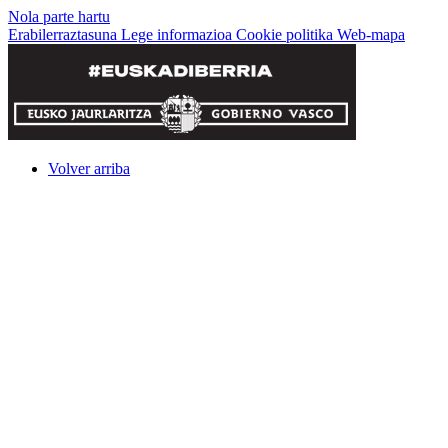
Nola parte hartu
Erabilerraztasuna
Lege informazioa
Cookie politika
Web-mapa
Volver arriba